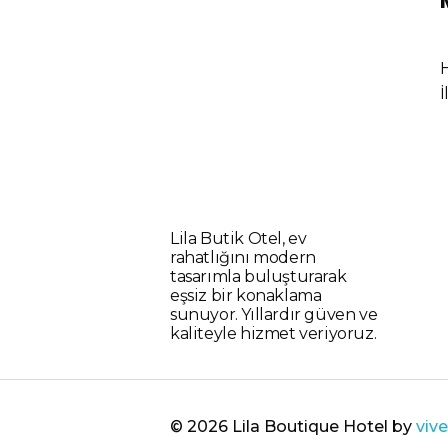
İ
Lila Butik Otel, ev
rahatlığını modern
tasarımla buluşturarak
eşsiz bir konaklama
sunuyor. Yıllardır güven ve
kaliteyle hizmet veriyoruz.
© 2026 Lila Boutique Hotel by
viv