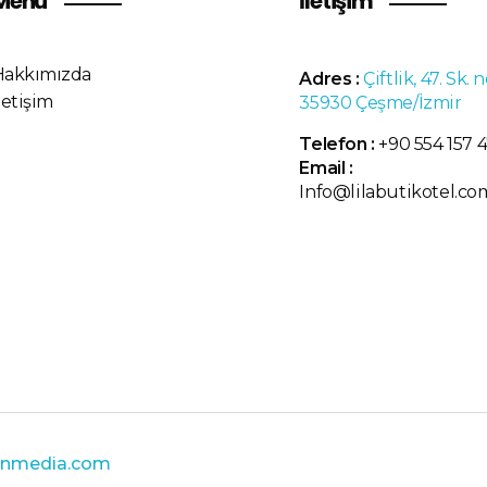
Menü
İletişim
Hakkımızda
Adres :
Çiftlik, 47. Sk. n
letişim
35930 Çeşme/İzmir
Telefon :
+90 554 157 
Email :
Info@lilabutikotel.co
enmedia.com