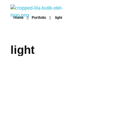
Home
Portfolio
light
Lila Butik Otel
Lila Butik Otel / Çeşme / İzmir / By Lila Residence
light