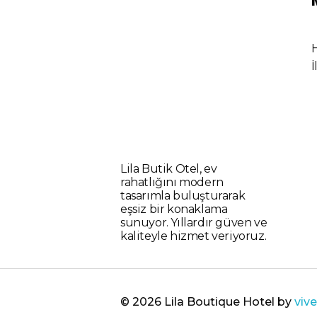
İ
Lila Butik Otel, ev
rahatlığını modern
tasarımla buluşturarak
eşsiz bir konaklama
sunuyor. Yıllardır güven ve
kaliteyle hizmet veriyoruz.
© 2026 Lila Boutique Hotel by
viv