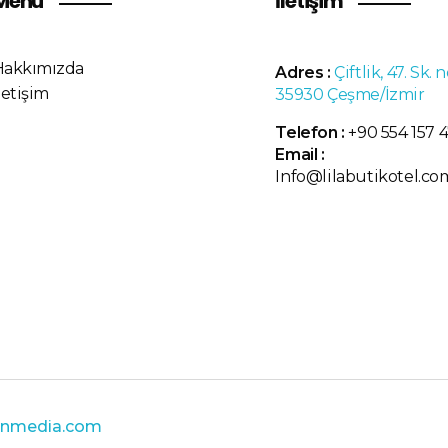
Menü
İletişim
Hakkımızda
Adres :
Çiftlik, 47. Sk. n
letişim
35930 Çeşme/İzmir
Telefon :
+90 554 157 
Email :
Info@lilabutikotel.co
enmedia.com