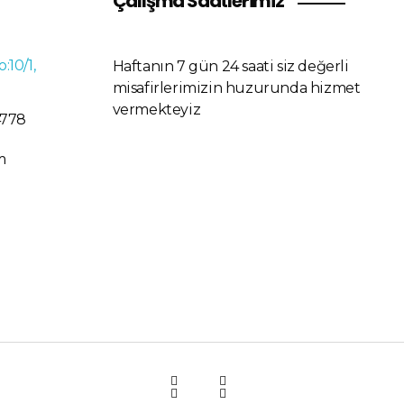
Çalışma Saatlerimiz
o:10/1,
Haftanın 7 gün 24 saati siz değerli
misafirlerimizin huzurunda hizmet
vermekteyiz
4778
m