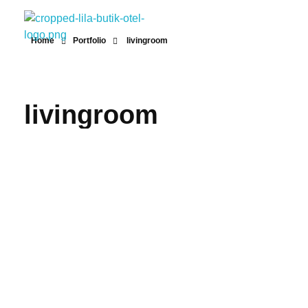
Home
Portfolio
livingroom
Lila Butik Otel
Lila Butik Otel / Çeşme / İzmir / By Lila Residence
livingroom