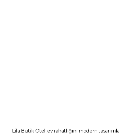
Lila Apart ve Butik Otel Seçenekleri ile..
Lila Butik Otel, ev rahatlığını modern tasarımla