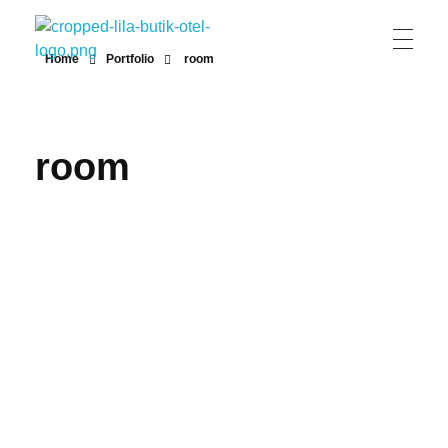
Home
Portfolio
room
Lila Butik Otel
Lila Butik Otel / Çeşme / İzmir / By Lila Residence
room