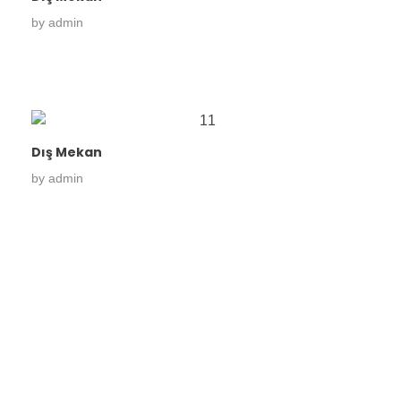
by
admin
Dış Mekan
by
admin
Konforu evinizde değil,
evinizin ötesinde yeniden