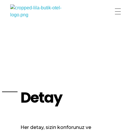
Lila Butik Otel
Lila Butik Otel / Çeşme / İzmir / By Lila Residence
Detay
Her detay, sizin konforunuz ve