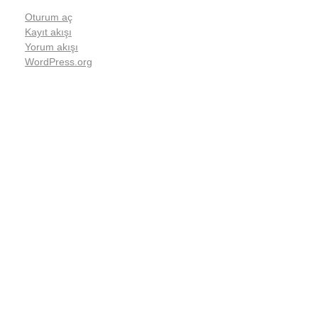
Oturum aç
Kayıt akışı
Yorum akışı
WordPress.org
Konforu evinizde değil,
evinizin ötesinde yeniden
tanımlıyoruz.
Lila Apart ve Butik Otel Seçenekleri ile..